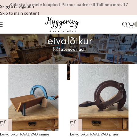
Külasta ka meie kauplust Pärnus aadressil Tallinna mnt. 17
Skip to navigation
Skip to main content
leivalõikur
Kategooriad
Esileht
/
Tooted siltidega “leivalõikur”
Filtrid
Leivalõikur RAADVAD sinine
Leivalõikur RAADVAD pruun