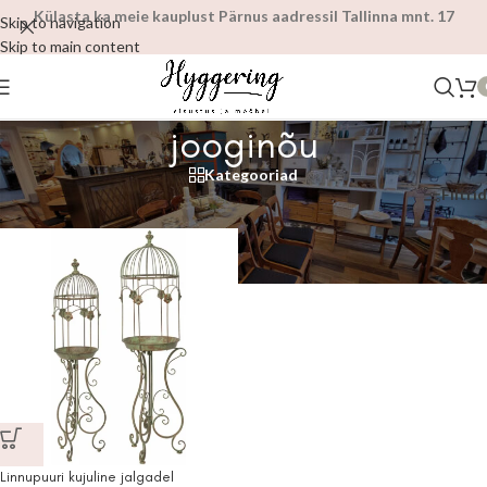
Külasta ka meie kauplust Pärnus aadressil Tallinna mnt. 17
Skip to navigation
Skip to main content
jooginõu
Kategooriad
Esileht
/
Tooted siltidega “jooginõu”
Filtrid
Linnupuuri kujuline jalgadel