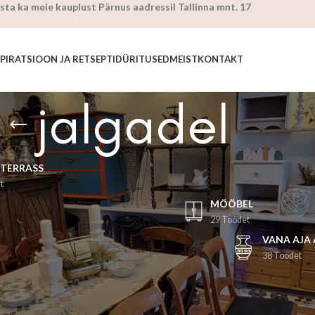
sta ka meie kauplust Pärnus aadressil Tallinna mnt. 17
SPIRATSIOON JA RETSEPTID
ÜRITUSED
MEIST
KONTAKT
jalgadel
 TERRASS
t
MÖÖBEL
29 Toodet
VANA AJA
38 Toodet