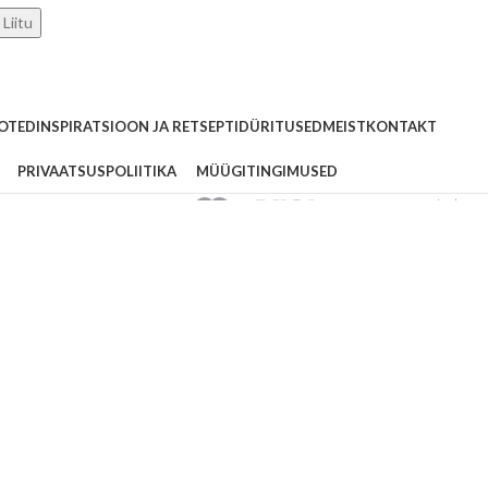
Liitu
OTED
INSPIRATSIOON JA RETSEPTID
ÜRITUSED
MEIST
KONTAKT
PRIVAATSUSPOLIITIKA
MÜÜGITINGIMUSED