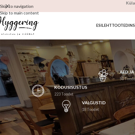
Küla
Skip to navigation
Skip to main content
ESILEHT
TOOTED
IN
AED JA
50 Toode
KODUSISUSTUS
223 Toodet
VALGUSTID
18 Toodet
Esileht
/
Tooted siltidega “jalgadel”
Sinu valikutele vastavaid tooteid ei leidu.