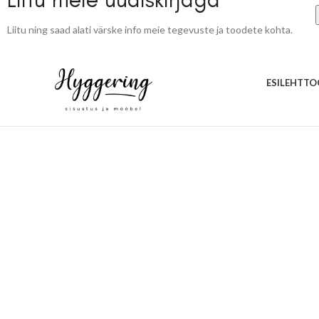
Liitu ning saad alati värske info meie tegevuste ja toodete kohta.
ESILEHT
TO
Hyggering OÜ
© 2023. Kõik õigused kaitstud.