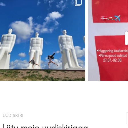
UUDISKIRI
Liitu meie uudiskirjaga