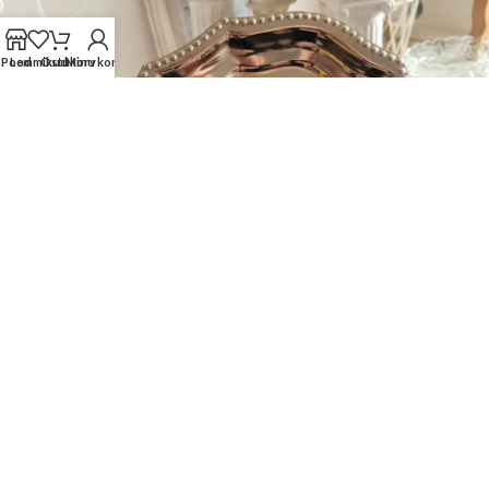
Pood
Lemmikud
Ostukorv
Minu konto
Laadi veel
Jälgi meid Instagramis