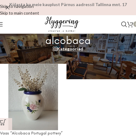
Külasta ka meie kauplust Pärnus aadressil Tallinna mnt. 17
Skip to navigation
Skip to main content
alcobaca
Kategooriad
Esileht
/
Tooted siltidega “alcobaca”
Filtrid
Vaas “Alcobaca Portugal pottery”