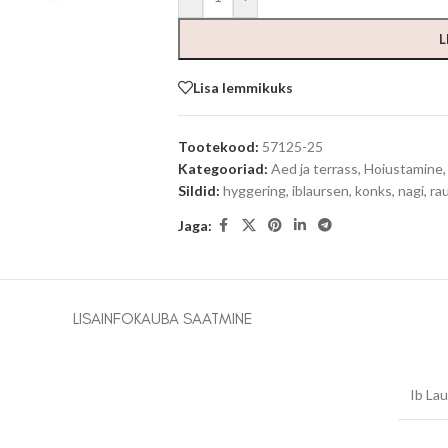
L
Lisa lemmikuks
Tootekood:
57125-25
Kategooriad:
Aed ja terrass
,
Hoiustamine
,
Sildid:
hyggering
,
iblaursen
,
konks
,
nagi
,
ra
Jaga:
LISAINFO
KAUBA SAATMINE
Ib La