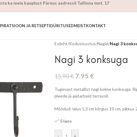
sta ka meie kauplust Pärnus aadressil Tallinna mnt. 17
SPIRATSIOON JA RETSEPTID
ÜRITUSED
MEIST
KONTAKT
Esileht
/
Kodusisustus
/
Nagid
/
Nagi 3 konks
Nagi 3 konksuga
7.95
€
15.90
€
Tugevast metallist nagi kolme konksuga. Rip
pleede ja aiatarbeid terrassil.
Mõõdud: laius 5,3 cm kõrgus 10 cm, pikkus 
5 laos
-
+