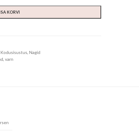
ISA KORVI
Kodusisustus
,
Nagid
ud
,
varn
ursen