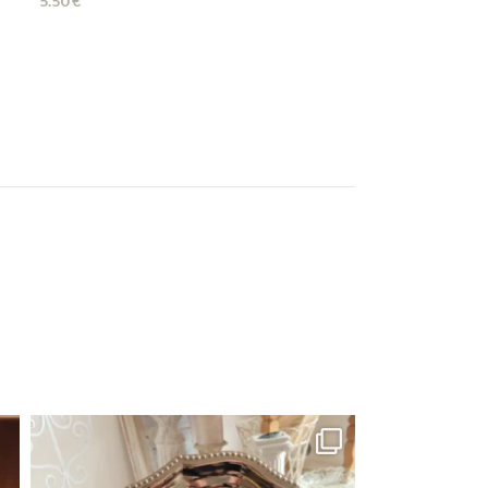
5.50
€
terrass
10.60
€
–
12.00
€