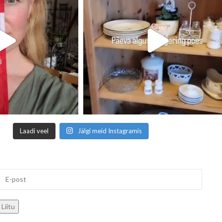
Laadi veel
Jälgi meid Instagramis
Liitu