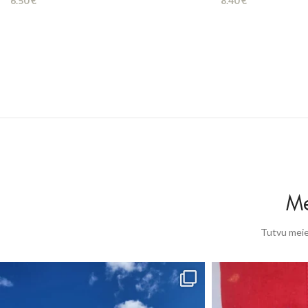
6.50
€
8.40
€
Me
Tutvu meie