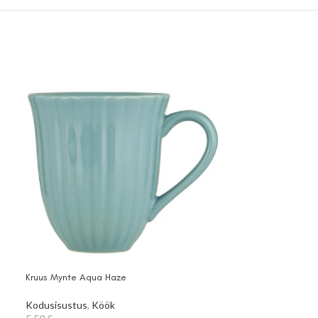
Kruus Mynte Aqua Haze
LED-õueküünal
Kodusisustus
,
Köök
Kodusisustus
,
Kü