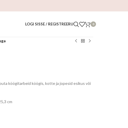
LOGI SISSE / REGISTREERU
0
uga
uta köögitarbeid köögis, kotte ja jopesid esikus või
25,3 cm